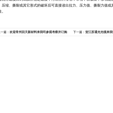
、压缩、撕裂或其它形式的破坏后可直接读出拉力、压力值、撕裂力值或
性。
上一篇：
欢迎常州回天新材料来我司参观考察并订购
下一篇：
贺江苏通光光缆来我
我司电热恒温水箱
密度计、单根垂直燃烧试验机