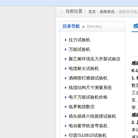
当前位置：
首页
>
新闻资讯
> 感谢华北
苏州凯特尔仪器设备有限公司
感
目录导航
Directory
拉力试验机
万能试验机
聚乙烯环境应力开裂试验仪
感
电缆耐火试验机
K
酒精喷灯燃烧试验机
1.
数
线缆结构尺寸测量系统
工
电子万能试验机价格
车
临界氧指数仪
带
感
插头插座六组摇摆试验机
2.
电动窗帘轨道弯弧机
本
印度IS10810试验机
减