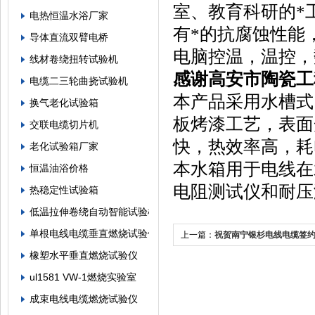
室、教育科研的*
电热恒温水浴厂家
有*的抗腐蚀性能
导体直流双臂电桥
电脑控温，温控，
线材卷绕扭转试验机
感谢高安市陶瓷工程
电缆二三轮曲挠试验机
本产品采用水槽式
换气老化试验箱
板烤漆工艺，表面
交联电缆切片机
快，热效率高，耗
老化试验箱厂家
本水箱用于电线在
恒温油浴价格
电阻测试仪和耐压
热稳定性试验箱
低温拉伸卷绕自动智能试验机
单根电线电缆垂直燃烧试验仪
上一篇：
祝贺南宁银杉电线电缆签
橡塑水平垂直燃烧试验仪
测定仪
ul1581 VW-1燃烧实验室
成束电线电缆燃烧试验仪