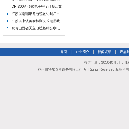
水利机械厂选用
DH-300直读式电子密度计获江苏
省苏州市安信塑业选用
江苏省南瑞银龙电缆签约我厂自
然换气老化箱等电缆检测设备
江苏省中认英泰检测技术选用我
厂自然换气老化试验箱
祝贺山西省天立电缆签约交联电
缆（纵横）切片机和电缆刨片机
首页
|
企业简介
|
新闻资讯
|
产品
总访问量：365640 地址
苏州凯特尔仪器设备有限公司 All Rights Reserved 版权所