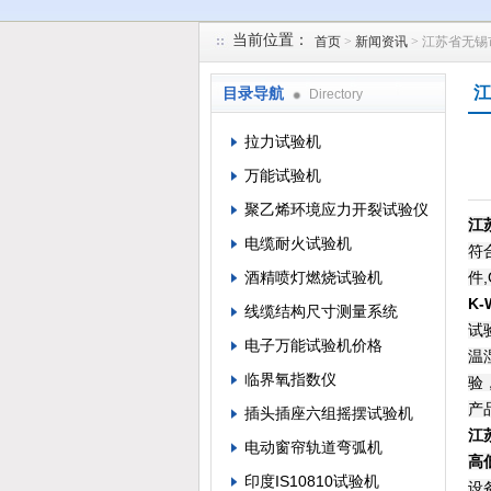
当前位置：
首页
>
新闻资讯
> 江苏省无锡
苏州凯特尔仪器设备有限公司
江
目录导航
Directory
拉力试验机
万能试验机
聚乙烯环境应力开裂试验仪
江
电缆耐火试验机
符
酒精喷灯燃烧试验机
件,
K
线缆结构尺寸测量系统
试
电子万能试验机价格
温
临界氧指数仪
验
产
插头插座六组摇摆试验机
江
电动窗帘轨道弯弧机
高
印度IS10810试验机
设