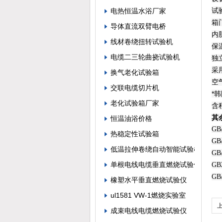
试
电热恒温水浴厂家
箱
导体直流双臂电桥
内
线材卷绕扭转试验机
保
电缆二三轮曲挠试验机
独
采
换气老化试验箱
空
交联电缆切片机
*
老化试验箱厂家
含
其
恒温油浴价格
GB
热稳定性试验箱
GB
低温拉伸卷绕自动智能试验机
G
单根电线电缆垂直燃烧试验仪
G
GB
橡塑水平垂直燃烧试验仪
ul1581 VW-1燃烧实验室
成束电线电缆燃烧试验仪
1