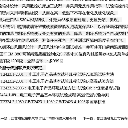
验箱体设计，采用数控机床加工成型，并采用无反作用把手，试验箱操作
门密封采用精制硅橡胶，从而在高、低温下不存在老化及硬化现象。
胆为进口SUS304不锈钢板，外壳为A3板喷塑处理，更显光洁、美观。
温系统采用超细玻璃纤维或硬质聚胺脂发泡填充保温区，以保证箱体内部
立的加温与制冷系统使设备更有效的升温、降温，制冷系统为全自动控制
用多翼式强力送风循环，避免任何死角，可使测试区域内温度分布均匀。
气循环出风回风设计，风压风速均符合测试标准，并可使开门瞬间温度回
韩国"TEMI880"可编程温湿度控制仪(5.7英寸16位真彩触摸屏);中文式
程序段1200段，全部循环，*多999回
余型号依据客户要求来定。
/T2423.1-2001 ：电工电子产品基本试验规程 试验A:低温试验方法
/T2423.2-2001 ：电工电子产品基本试验规程 试验B:高温试验方法
B/T2423.3-2006：电工电子产品环境试验方法 试验Cab：恒定湿热试验
B2424.1-89：电工电子产品基本环境试验规程 高温低温试验导则
/T2324.2-1989.GB/T2423.1-1989.GB/T2423.4-1993等国家标准
上一篇：
江苏省冠东电气签订我厂电热恒温水箱合同
下一篇：
贺江西省九江市民兴
000*800*600mm
我司试样切片机及哑铃刀模/