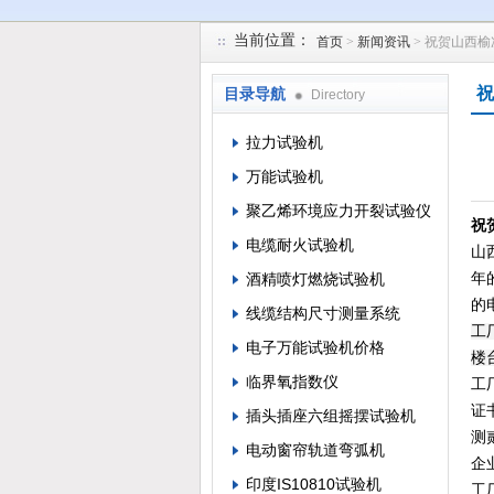
当前位置：
首页
>
新闻资讯
> 祝贺山西
苏州凯特尔仪器设备有限公司
祝
目录导航
Directory
拉力试验机
万能试验机
聚乙烯环境应力开裂试验仪
祝
电缆耐火试验机
山
酒精喷灯燃烧试验机
年
的
线缆结构尺寸测量系统
工
电子万能试验机价格
楼
临界氧指数仪
工
证
插头插座六组摇摆试验机
测
电动窗帘轨道弯弧机
企
印度IS10810试验机
工