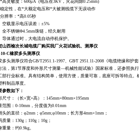
*高灵敏度：600μA (电压在3KV，火花间隙0.25mm)
、稳定性，在*大额定电压和*大被测线缆下无误动作
、分辨率：*高0.05秒
0、空载显示电压误差：±5%
1、全不锈钢Φ4.5mm珠链，经久耐用
2、导体通过时，大电流自动停机保护。
贺山西榆次长城电缆厂购买我厂火花试验机、测厚仪
P-10-C橡胶多头测厚仪
多头测厚仪符合GB/T2951.1-1997、GB∕T 2951.11-2008《电
方法，第1节厚度和外形尺寸测量—机械性能试验》国家标准，还参照执行HG2
工部行业标准。具有结构简单，使用方便，质量可靠，底座可拆等特点。
塑料制品厚度。
要参数如下：
形尺寸：（长×宽×高）：145mm×80mm×195mm
量范围：0-10mm，分度值为0.01mm
测头的直径：φ2mm；φ5mm;φ10mm；长方形4mm×1mm；
质量：130g；110g；
10g；
身重量：约0.9kg。