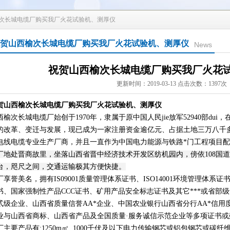
榆次长城电缆厂购买我厂火花试验机、测厚仪
贺山西榆次长城电缆厂购买我厂火花试验机、测厚仪
News
祝贺山西榆次长城电缆厂购买我厂火花
更新时间：2019-03-13 点击次数：1397次
贺山西榆次长城电缆厂购买我厂火花试验机、测厚仪
西榆次长城电缆厂始创于1970年，隶属于原中国人民jie放军52940部du
的改革、变迁与发展，现已成为一家注册资金逾亿元、占据土地三万八千多平
电线电缆专业生产厂商，并且一直作为中国电力能源与铁路*门工程项目
厂地处晋商故里
，坐落山西省晋中经济技术开发区纺机园内，傍依108国
台，咫尺之间，交通运输极其方便快捷。
厂享誉美名，拥有IS09001质量管理体系证书、ISO14001环境管理体系证书
书、国家强制性产品CCC证书、矿用产品安全标志证书及其它***或省部
贰级企业、山西省质量信誉AA*企业、中国农业银行山西省分行AA*信用
业与山西省商标、山西省产品及全国质量·服务诚信示范企业等多项证书或
厂主要产品有:1250m㎡, 1000千伏及以下电力传输钢芯或铝包钢芯或