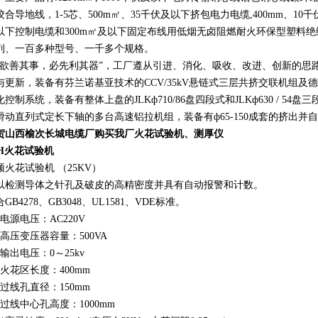
绞合导地线，1-5芯、500m㎡、35千伏及以下挤包电力电缆,400mm、10千
以下控制电缆和300m㎡及以下固定布线用低烟无卤阻燃耐火环保型塑料
列、一百多种型号、一千多个规格。
工欲善其事，必先利其器”，工厂遵从引进、消化、吸收、改进、创新的思
与更新，装备有芬兰诺基亚技术的CCV/35kV悬链式三层共挤交联机组
控制系统，装备有整体上盘的JLKф710/86盘四段式和JLKф630 / 54盘三段
3滑动直列式定长下轴的多台高速铝拉机组，装备有ф65-150成套的挤出
贺山西榆次长城电缆厂购买我厂火花试验机、测厚仪
H
火花试验机
频火花试验机 （25KV）
以检测导体之针孔及破皮的高精密度并具有自动报警和计数。
GB4278、GB3048、UL1581、VDE标准。
、电源电压：AC220V
、高压变压器容量：500VA
、输出电压：0～25kv
、火花区长度：400mm
、过线孔直径：150mm
、过线中心孔高度：1000mm