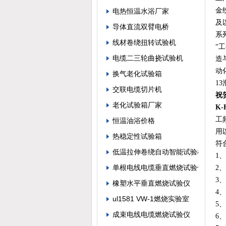
金
电热恒温水浴厂家
及
导体直流双臂电桥
系
线材卷绕扭转试验机
“
电缆二三轮曲挠试验机
造
动化
换气老化试验箱
1
交联电缆切片机
祝
老化试验箱厂家
K-
工
恒温油浴价格
用
热稳定性试验箱
符合
低温拉伸卷绕自动智能试验机
1
单根电线电缆垂直燃烧试验仪
2
3
橡塑水平垂直燃烧试验仪
4
ul1581 VW-1燃烧实验室
5
成束电线电缆燃烧试验仪
6