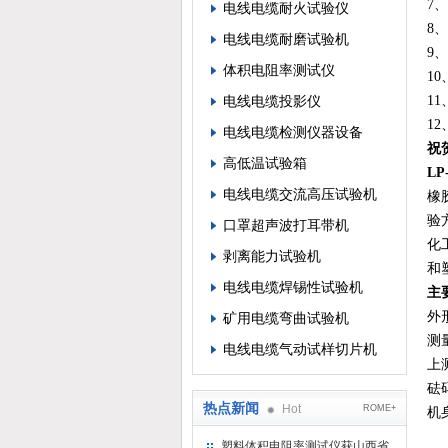
7、
电线电缆耐火试验仪
8
电线电缆耐磨试验机
9
体积电阻率测试仪
1
电线电缆投影仪
1
1
电线电缆检测仪器设备
祝
高低温试验箱
L
电线电缆交流高压试验机
橡胶
验
口罩超声波打耳带机
化
剥离能力试验机
和
电线电缆焊锡性试验机
主
外
矿用电缆弯曲试验机
测
电线电缆气动试样切片机
上
砝码
热点新闻
Hot
ROME+
机
塑料体积电阻率测试仪获山西省