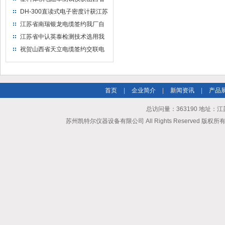
水利机械厂选用
DH-300直读式电子密度计获江苏
省苏州市安信塑业选用
江苏省南瑞银龙电缆签约我厂自
然换气老化箱等电缆检测设备
江苏省中认英泰检测技术选用我
厂自然换气老化试验箱
祝贺山西省天立电缆签约交联电
缆（纵横）切片机和电缆刨片机
首页
|
企业简介
|
新闻资讯
|
产品
总访问量：363190 地址
苏州凯特尔仪器设备有限公司 All Rights Reserved 版权所