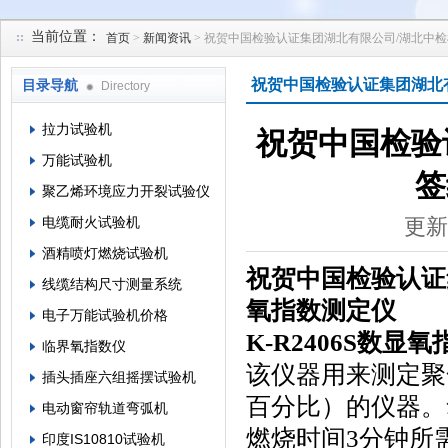
当前位置：
首页
>
新闻资讯
> 祝贺中国检验认证集团湖北有限公司/湖北中
苏州凯特尔仪器设备有限公司
祝贺中国检验认证集团湖北
目录导航
Directory
拉力试验机
祝贺中国检验
万能试验机
签
聚乙烯环境应力开裂试验仪
电缆耐火试验机
更新
酒精喷灯燃烧试验机
祝贺中国检验认证
线缆结构尺寸测量系统
氧指数测定仪
电子万能试验机价格
K-R2406S数显
临界氧指数仪
该仪器用来测定聚
插头插座六组摇摆试验机
百分比）的仪器。
电动窗帘轨道弯弧机
燃烧时间3分钟所
印度IS10810试验机