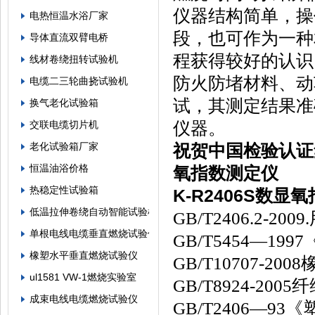
仪器结构简单，操
电热恒温水浴厂家
段，也可作为一种
导体直流双臂电桥
程获得较好的认识
线材卷绕扭转试验机
防火防堵材料、动
电缆二三轮曲挠试验机
试，其测定结果准
换气老化试验箱
仪器。
交联电缆切片机
老化试验箱厂家
祝贺中国检验认证
恒温油浴价格
氧指数测定仪
热稳定性试验箱
K-R2406S数显
低温拉伸卷绕自动智能试验机
GB/T2406.2
单根电线电缆垂直燃烧试验仪
GB/T5454—
橡塑水平垂直燃烧试验仪
GB/T10707-2
ul1581 VW-1燃烧实验室
GB/T8924-2
成束电线电缆燃烧试验仪
GB/T2406—