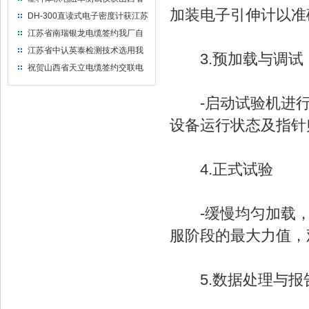
加装电子引伸计以准
水利机械厂选用
DH-300直读式电子密度计获江苏
省苏州市安信塑业选用
江苏省南瑞银龙电缆签约我厂自
然换气老化箱等电缆检测设备
江苏省中认英泰检测技术选用我
3.预加载与调试
厂自然换气老化试验箱
祝贺山西省天立电缆签约交联电
缆（纵横）切片机和电缆刨片机
-启动试验机进行少
设备运行状态及指针
4.正式试验
-缓慢均匀加载，
服阶段的最大力值，
5.数据处理与报