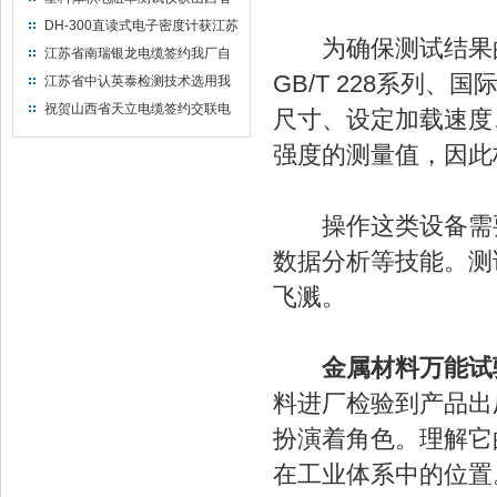
水利机械厂选用
DH-300直读式电子密度计获江苏
为确保测试结果的
省苏州市安信塑业选用
江苏省南瑞银龙电缆签约我厂自
然换气老化箱等电缆检测设备
GB/T 228系列、
江苏省中认英泰检测技术选用我
厂自然换气老化试验箱
祝贺山西省天立电缆签约交联电
尺寸、设定加载速度
缆（纵横）切片机和电缆刨片机
强度的测量值，因此
操作这类设备需要
数据分析等技能。测
飞溅。
金属材料万能试
料进厂检验到产品出
扮演着角色。理解它
在工业体系中的位置