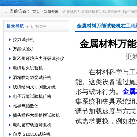
当前位置：
首页
>
新闻资讯
> 金属材料万能试验机在工程结构安全评估中的
苏州凯特尔仪器设备有限公司
金属材料万能试验机在工程
目录导航
Directory
拉力试验机
金属材料万能
万能试验机
更新
聚乙烯环境应力开裂试验仪
电缆耐火试验机
在材料科学与工程
酒精喷灯燃烧试验机
能。这类设备通过施
线缆结构尺寸测量系统
形与破坏行为。
金属
电子万能试验机价格
集系统和夹具系统组
临界氧指数仪
调节加载速度与方式
插头插座六组摇摆试验机
试需求更换，例如拉
电动窗帘轨道弯弧机
印度IS10810试验机