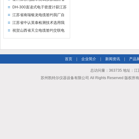
水利机械厂选用
DH-300直读式电子密度计获江苏
省苏州市安信塑业选用
江苏省南瑞银龙电缆签约我厂自
然换气老化箱等电缆检测设备
江苏省中认英泰检测技术选用我
厂自然换气老化试验箱
祝贺山西省天立电缆签约交联电
缆（纵横）切片机和电缆刨片机
首页
|
企业简介
|
新闻资讯
|
产品
总访问量：363735 地址
苏州凯特尔仪器设备有限公司 All Rights Reserved 版权所