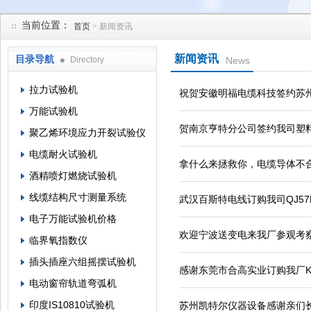
当前位置：
首页
> 新闻资讯
苏州凯特尔仪器设备有限公司
新闻资讯
目录导航
Directory
News
拉力试验机
祝贺安徽明福电缆科技签约苏
万能试验机
贺南京亨特分公司签约我司塑
聚乙烯环境应力开裂试验仪
电缆耐火试验机
拿什么来拯救你，电缆导体不
酒精喷灯燃烧试验机
线缆结构尺寸测量系统
武汉百斯特电线订购我司QJ57
电子万能试验机价格
欢迎宁波送变电来我厂参观考察并
临界氧指数仪
插头插座六组摇摆试验机
感谢东莞市合高实业订购我厂K-
电动窗帘轨道弯弧机
印度IS10810试验机
苏州凯特尔仪器设备感谢亲们