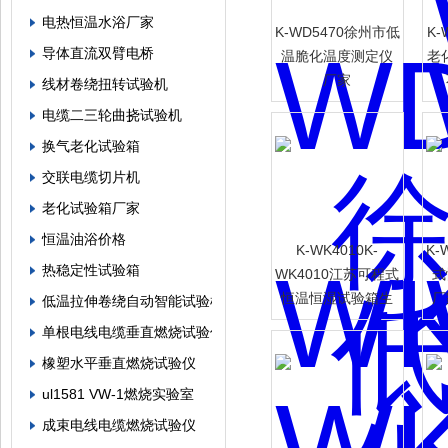
电热恒温水浴厂家
K-WD5470徐州市低
K
导体直流双臂电桥
温脆化温度测定仪
老
厂家
线材卷绕扭转试验机
电缆二三轮曲挠试验机
换气老化试验箱
交联电缆切片机
老化试验箱厂家
恒温油浴价格
K-WK4010K-
K-
热稳定性试验箱
WK4010江苏可程式
式
恒温恒湿试验箱生
厂
低温拉伸卷绕自动智能试验机
产厂家
单根电线电缆垂直燃烧试验仪
橡塑水平垂直燃烧试验仪
ul1581 VW-1燃烧实验室
成束电线电缆燃烧试验仪