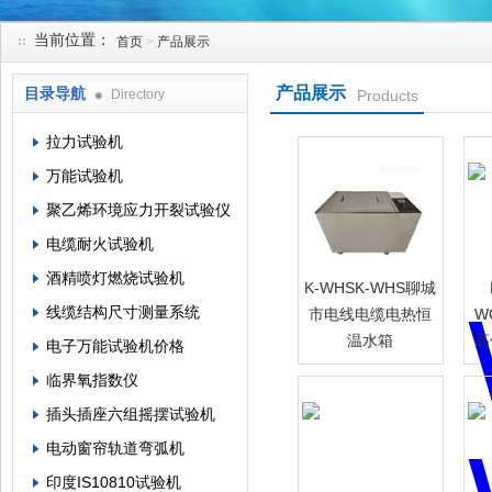
当前位置：
首页
>
产品展示
苏州凯特尔仪器设备有限公司
产品展示
目录导航
Directory
Products
拉力试验机
万能试验机
聚乙烯环境应力开裂试验仪
电缆耐火试验机
酒精喷灯燃烧试验机
K-WHSK-WHS聊城
线缆结构尺寸测量系统
市电线电缆电热恒
W
温水箱
高
电子万能试验机价格
临界氧指数仪
插头插座六组摇摆试验机
电动窗帘轨道弯弧机
印度IS10810试验机