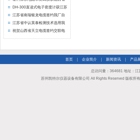
水利机械厂选用
DH-300直读式电子密度计获江苏
省苏州市安信塑业选用
江苏省南瑞银龙电缆签约我厂自
然换气老化箱等电缆检测设备
江苏省中认英泰检测技术选用我
厂自然换气老化试验箱
祝贺山西省天立电缆签约交联电
缆（纵横）切片机和电缆刨片机
首页
|
企业简介
|
新闻资讯
|
产品
总访问量：364681 地址
苏州凯特尔仪器设备有限公司 All Rights Reserved 版权所