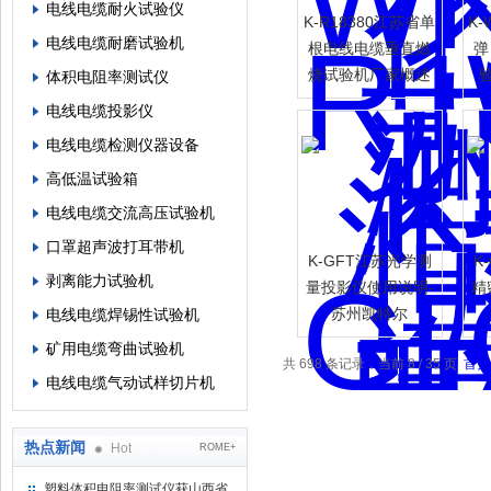
电线电缆耐火试验仪
K-R18380江苏省单
K
电线电缆耐磨试验机
根电线电缆垂直燃
弹
烧试验机厂家概述
体积电阻率测试仪
电线电缆投影仪
电线电缆检测仪器设备
高低温试验箱
电线电缆交流高压试验机
口罩超声波打耳带机
K-GFT江苏光学测
K
剥离能力试验机
量投影仪使用说明-
精
苏州凯特尔
电线电缆焊锡性试验机
矿用电缆弯曲试验机
共 698 条记录，当前 8 / 35 页
首页
电线电缆气动试样切片机
热点新闻
Hot
ROME+
塑料体积电阻率测试仪获山西省