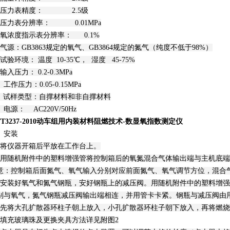
、压力表精度： 2.5级
、压力表分辨率： 0.01MPa
、氧浓度指示表分辨率： 0.1%
、气源：GB3863规定的氧气、GB3864规定的氮气（纯度不低于98%）
试验环境： 温度 10-35℃， 湿度 45-75%
输入压力： 0.2-0.3MPa
、工作压力：0.05-0.15MPa
1、试样类型：自撑材料和非自撑材料
、电源： AC220V/50Hz
B/T3237-2010动车组用内装材料阻燃技术-数显氧指数测定仪
、安装
、将仪器开箱后平放在工作台上。
、用随机附件中的塑料增强管将控制箱后的氧氮混合气体输出端与主机底
意：控制箱后面氮气、氧气输入分别对应前面氮气、氧气调节方位，混合
、安装好氧气和氮气钢瓶，安好钢瓶上的减压阀。用随机附件中的塑料增
别与氧气，氮气钢瓶减压阀输出端相连，并用管卡卡紧。钢瓶与减压阀由
、先将大孔扩散器环柱子朝上放入，小孔扩散器环柱子朝下放入，再将燃烧
、填充玻璃珠及更换夹具方法详见附图2