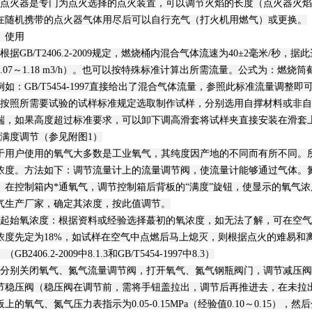
、点火器是专门为点火选择的点火装置，可以调节火焰的长度（点火器火焰从出
在随机携带的点火器气体用尽后可以自行充气（打火机用燃气）或更换。
、使用
、根据GB/T2406.2-2009规定，燃烧桶内混合气体流速为40±2毫米/秒，据
1.07～1.18 m3/h）。也可以按特殊标准计算出所需流量。公式为：燃
例如：GB/T5454-1997直接给出了混合气体流量，参照此标准流量调整即
、按照所需要试验的试样标准规定选取制作试样，分别选用自撑材料或非
端，如果高度超过标准要求，可以卸下调高滑套将试样夹直接安装在滑套
、满度调节（参见附图1）
于用户使用的氧气大多数是工业氧气，其纯度因产地的不同而有所不同。
浓度。方法如下：调节流量计上的流量调节阀，使流量计能够通过气体。
。在控制箱内*通氧气，调节控制箱后背板的“满度”旋钮，使显示的氧气
气生产厂家，确定其浓度，按此值调节。
、起始氧浓度：根据资料或经验选择蕞初的氧浓度，如无法了解，可在空
浓度先定为18%，如试样在空气中点燃后马上熄灭，则根据点火的难易和离
（GB2406.2-2009中8.1.3和GB/T5454-1997中8.3）
、分别关闭氧气、氮气流量调节阀，打开氧气、氮气钢瓶阀门，调节减压阀，使输
节稳压阀（稳压阀在调节前，需将手钮盖拉出，调节后再推进去，在未拉
板上的氧气、氮气压力表指示为0.05-0.15MPa（经验值0.10～0.15