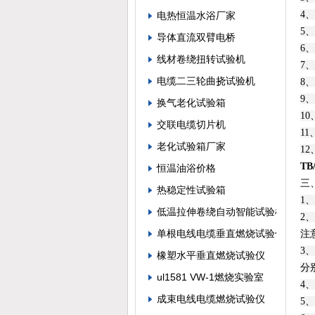
4
电热恒温水浴厂家
5
导体直流双臂电桥
6
线材卷绕扭转试验机
7
电缆二三轮曲挠试验机
8、
9、
换气老化试验箱
10
交联电缆切片机
1
老化试验箱厂家
12
T
恒温油浴价格
三
热稳定性试验箱
1
低温拉伸卷绕自动智能试验机
2
单根电线电缆垂直燃烧试验仪
注
3
橡塑水平垂直燃烧试验仪
分
ul1581 VW-1燃烧实验室
4
成束电线电缆燃烧试验仪
5