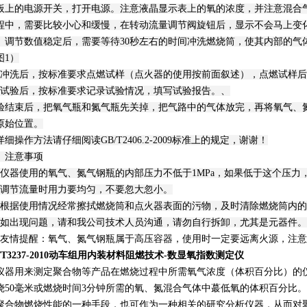
板上的电源开关，打开电源。注意液晶显示表上的氧的浓度，并注意混合
程中，需要比较小心和缓慢，在转动流量调节阀旋钮后，显示不会马上变
。调节数值稳定后，需要等待30秒左右的时间冲洗燃烧筒，使其内部的气
图1）
、冲洗后，按标准要求点燃试样（点火器的使用按前面叙述），点燃试样
、试验后，按标准要求记录试验情况，填写试验报告。、
验结束后，把氧气瓶和氮气瓶先关掉，把气路中的气体放完，再将氧气、
原始位置。
详细操作方法请仔细阅读GB/T2406.2-2009标准上的规定，谢谢！
、注意事项
、仪器使用的氧气、氮气钢瓶的内部压力不低于1MPa，如果低于这个压力
、调节流量时用力要均匀，不要忽大忽小。
、根据使用情况经常擦拭燃烧筒和点火器表面的污物，及时清除燃烧筒内
、如出现问题，请和我公司技术人员沟通，请勿自行拆卸，尤其是元器件。
、友情提醒：氧气、氮气钢瓶属于高压容器，使用时一定要远离火源，注
B/T3237-2010动车组用内装材料阻燃技术-数显氧指数测定仪
仪器用来测定聚合物等产品在燃烧过程中所需氧气浓度（体积百分比）的
烧50毫米或燃烧时间3分钟所需的氧、氮混合气体中蕞低氧的体积百分比
聚合物燃烧性能的一种手段，也可作为一种相关的研究分析仪器，从而对