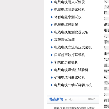
6
电线电缆耐火试验仪
户
电线电缆耐磨试验机
四
体积电阻率测试仪
1
电线电缆投影仪
是
准
电线电缆检测仪器设备
2
高低温试验箱
顶
电线电缆交流高压试验机
3
由
口罩超声波打耳带机
气
剥离能力试验机
后
电线电缆焊锡性试验机
氧
4
矿用电缆弯曲试验机
初
电线电缆气动试样切片机
高。
5
热点新闻
Hot
ROME+
调
面
塑料体积电阻率测试仪获山西省