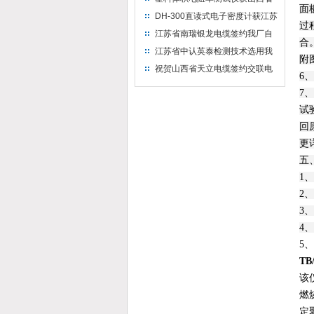
面
水利机械厂选用
DH-300直读式电子密度计获江苏
过
省苏州市安信塑业选用
江苏省南瑞银龙电缆签约我厂自
合
然换气老化箱等电缆检测设备
江苏省中认英泰检测技术选用我
附
厂自然换气老化试验箱
祝贺山西省天立电缆签约交联电
6
缆（纵横）切片机和电缆刨片机
7
试
回
更
五
1
2
3
4
5
T
该
燃
定