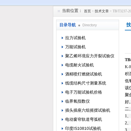
当前位置：
首页
>
技术文章
> TB/T32
苏州凯特尔仪器设备有限公司
技
目录导航
Directory
拉力试验机
万能试验机
聚乙烯环境应力开裂试验仪
T
电缆耐火试验机
K
酒精喷灯燃烧试验机
积
低
线缆结构尺寸测量系统
该
电子万能试验机价格
聚
临界氧指数仪
好
二
插头插座六组摇摆试验机
1
电动窗帘轨道弯弧机
2
印度IS10810试验机
3