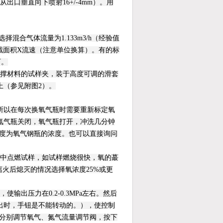
口垂直向下喷射16+/-4mm）。用
此选择混合气体流量为1.133m3/h（经验值
烧筒截面积X流速（注意单位换算）。有的标
可。
自撑材料的试样夹，装于高度可调的滑套
上（参见附图2）。
所以在每次换氧气瓶时需要重新标定氧
氮气瓶关闭，氧气瓶打开，冲洗几分钟
浓度为氧气钢瓶的浓度。也可以直接询问
气中点燃试样，如试样燃烧很快，氧的蕞
火后熄灭的情况选择氧浓度25%或更
出压力在0.2-0.3MPa左右。然后
出时，手钮是不能转动的。），使控制
），然后分别调节氧气、氮气流量调节阀，按下