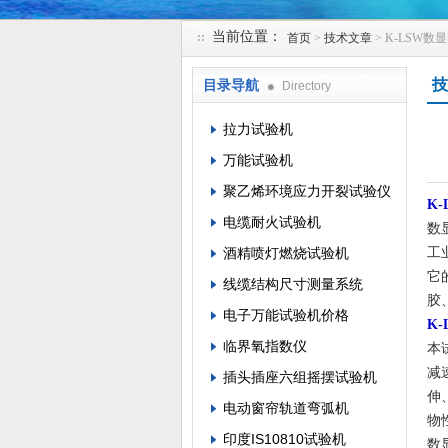
当前位置：
首页
>
技术文章
> K-LSW
苏州凯特尔仪器设备有限公司
技
目录导航
Directory
拉力试验机
万能试验机
聚乙烯环境应力开裂试验仪
K
电缆耐火试验机
数
酒精喷灯燃烧试验机
工
它
线缆结构尺寸测量系统
胶
电子万能试验机价格
K
临界氧指数仪
本
减
插头插座六组摇摆试验机
伸
电动窗帘轨道弯弧机
物
印度IS10810试验机
数