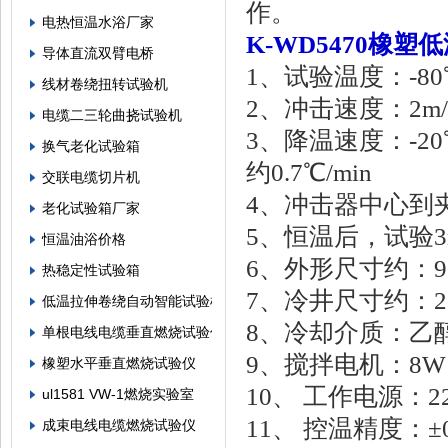
作。
电热恒温水浴厂家
K-WD5470橡
导体直流双臂电桥
1、试验温度：-80
线材卷绕扭转试验机
2、冲击速度：2m/s
电缆二三轮曲挠试验机
3、降温速度：-20
换气老化试验箱
约0.7℃/min
交联电缆切片机
4、冲击器中心到夹
老化试验箱厂家
5、恒温后，试验3
恒温油浴价格
6、外形尺寸约：90
热稳定性试验箱
7、冷井尺寸约：26
低温拉伸卷绕自动智能试验机
8、冷却介质：乙
单根电线电缆垂直燃烧试验仪
9、搅拌电机：8W
橡塑水平垂直燃烧试验仪
10、 工作电源：22
ul1581 VW-1燃烧实验室
11、 控温精度：±0
成束电线电缆燃烧试验仪