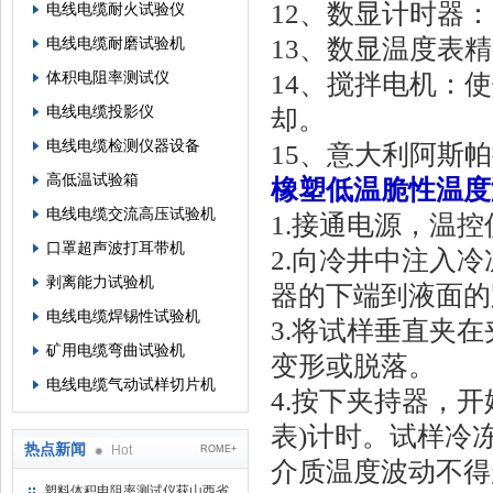
12、数显计时器：
电线电缆耐火试验仪
13、数显温度表精度
电线电缆耐磨试验机
体积电阻率测试仪
14、搅拌电机：
电线电缆投影仪
却。
电线电缆检测仪器设备
15、意大利阿斯
高低温试验箱
橡塑低温脆性温度
电线电缆交流高压试验机
1.接通电源，温
口罩超声波打耳带机
2.向冷井中注入
剥离能力试验机
器的下端到液面的距
电线电缆焊锡性试验机
3.将试样垂直夹
矿用电缆弯曲试验机
变形或脱落。
电线电缆气动试样切片机
4.按下夹持器，
表)计时。试样冷冻
热点新闻
Hot
ROME+
介质温度波动不得
塑料体积电阻率测试仪获山西省