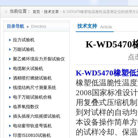
当前位置：
首页
>
技术文章
> K-WD5470橡塑低温脆性温度测定仪的使用方
苏州凯特尔仪器设备有限公司
技术支持
目录导航
Directory
Article
拉力试验机
K-WD54
万能试验机
点击
聚乙烯环境应力开裂试验仪
电缆耐火试验机
K-WD5470橡
酒精喷灯燃烧试验机
橡塑低温脆性温度测
线缆结构尺寸测量系统
2008国家标准设
电子万能试验机价格
用复叠式压缩机制
临界氧指数仪
到对试样的自动均
插头插座六组摇摆试验机
本设备操作简单方
电动窗帘轨道弯弧机
的试样冷却、保温
印度IS10810试验机