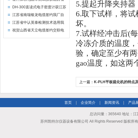
5.提起升降夹持
水利机械厂选用
DH-300直读式电子密度计获江苏
6.取下试样，将试
省苏州市安信塑业选用
江苏省南瑞银龙电缆签约我厂自
然换气老化箱等电缆检测设备
坏。
江苏省中认英泰检测技术选用我
厂自然换气老化试验箱
祝贺山西省天立电缆签约交联电
7.试样经冲击后
缆（纵横）切片机和电缆刨片机
冷冻介质的温度，
验，确定至少有两
gao温度，如这
上一篇：
K-PLH平板硫化机的特点
首页
|
企业简介
|
新闻资讯
|
产品
总访问量：365640 地址
苏州凯特尔仪器设备有限公司 All Rights Reserved 版权所