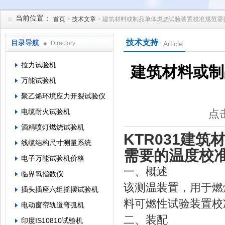
当前位置：
首页
>
技术文章
> 建筑材料或制品单体燃烧试验装置校准规范需
苏州凯特尔仪器设备有限公司
技术支持
目录导航
Directory
Article
拉力试验机
建筑材料或制
万能试验机
聚乙烯环境应力开裂试验仪
电缆耐火试验机
点击
酒精喷灯燃烧试验机
KTR031建
线缆结构尺寸测量系统
需要的温度校
电子万能试验机价格
一、概述
临界氧指数仪
该测温装置，用于燃烧试
插头插座六组摇摆试验机
料可燃性试验装置校
电动窗帘轨道弯弧机
二、装配
印度IS10810试验机