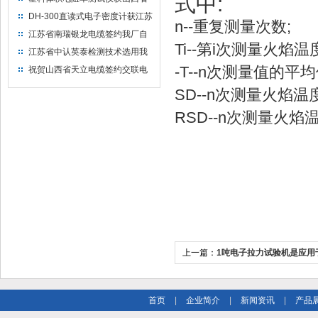
式中:
水利机械厂选用
DH-300直读式电子密度计获江苏
n--重复测量次数;
省苏州市安信塑业选用
江苏省南瑞银龙电缆签约我厂自
Ti--第i次测量火焰温
然换气老化箱等电缆检测设备
江苏省中认英泰检测技术选用我
厂自然换气老化试验箱
-T--n次测量值的平均
祝贺山西省天立电缆签约交联电
缆（纵横）切片机和电缆刨片机
SD--n次测量火焰
RSD--n次测量火
上一篇：
1吨电子拉力试验机是应用
测试的仪器
首页
|
企业简介
|
新闻资讯
|
产品