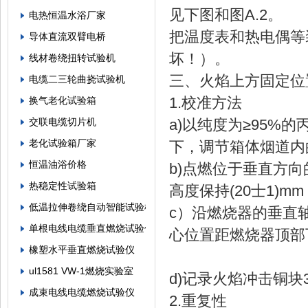
见下图和图A.2。
电热恒温水浴厂家
把温度表和热电偶等
导体直流双臂电桥
坏！）。
线材卷绕扭转试验机
三、火焰上方固定位
电缆二三轮曲挠试验机
1.校准方法
换气老化试验箱
交联电缆切片机
a)以纯度为≥95%的
老化试验箱厂家
下，调节箱体烟道内的空气
恒温油浴价格
b)点燃位于垂直方
热稳定性试验箱
高度保持(20士1)m
低温拉伸卷绕自动智能试验机
c）沿燃烧器的垂直
单根电线电缆垂直燃烧试验仪
心位置距燃烧器顶部
橡塑水平垂直燃烧试验仪
ul1581 VW-1燃烧实验室
d)记录火焰冲击铜块
成束电线电缆燃烧试验仪
2.重复性