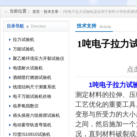
当前位置：
首页
>
技术文章
> 1吨电子拉力试验机是应用于材料力学性质测
苏州凯特尔仪器设备有限公司
技术支持
目录导航
Directory
Article
拉力试验机
1吨电子拉力
万能试验机
聚乙烯环境应力开裂试验仪
电缆耐火试验机
点击
酒精喷灯燃烧试验机
1吨电子拉力试
线缆结构尺寸测量系统
测定材料的拉伸、压
电子万能试验机价格
工艺优化的重要工具
临界氧指数仪
变形与所受力的大小
插头插座六组摇摆试验机
之间，然后施加一个
电动窗帘轨道弯弧机
况，直到材料破裂或
印度IS10810试验机