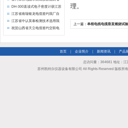
理。
水利机械厂选用
DH-300直读式电子密度计获江苏
省苏州市安信塑业选用
江苏省南瑞银龙电缆签约我厂自
然换气老化箱等电缆检测设备
江苏省中认英泰检测技术选用我
上一篇：
单根电线电缆垂直燃烧试
厂自然换气老化试验箱
祝贺山西省天立电缆签约交联电
确认装置
缆（纵横）切片机和电缆刨片机
首页
|
企业简介
|
新闻资讯
|
产品
总访问量：364681 地址
苏州凯特尔仪器设备有限公司 All Rights Reserved 版权所