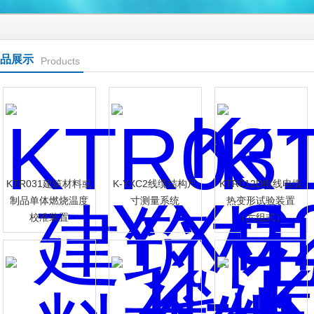
品展示
Products
KTR031建筑材料或
K-YXC2线缆结构尺
KTR012D电线电缆
制品单体燃烧温度
寸测量系统
热变形试验装置
校准装置
（六组式）